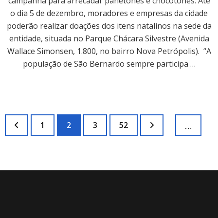
campanha para arrecadar panetones e chocotones. Até
o dia 5 de dezembro, moradores e empresas da cidade
poderão realizar doações dos itens natalinos na sede da
entidade, situada no Parque Chácara Silvestre (Avenida
Wallace Simonsen, 1.800, no bairro Nova Petrópolis). “A
população de São Bernardo sempre participa …
Paginação
Página
Página
Página
Página
1
2
3
52
…
de
posts