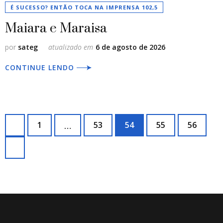
É SUCESSO? ENTÃO TOCA NA IMPRENSA 102,5
Maiara e Maraisa
por
sateg
atualizado em
6 de agosto de 2026
CONTINUE LENDO
Paginação
Página
Página
Página
Página
Página
1
53
54
55
56
…
de
posts