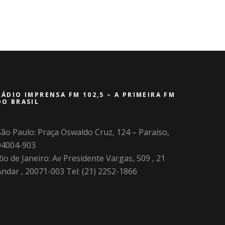
RÁDIO IMPRENSA FM 102,5 – A PRIMEIRA FM
DO BRASIL
São Paulo: Praça Oswaldo Cruz, 124 – Paraíso,
04004-903
io de Janeiro: Av Presidente Vargas, 509 , 21
Andar , 20071-003 Tel: (21) 2252-1866