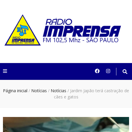
Rádio Imprensa
102,5 São Paulo
Página inicial
/
Notícias
/
Notícias
/
Jardim Japão terá castração de
cães e gatos