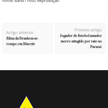
Fonte: Band / Foto: Reprodução
Navegação
Próximo artigo
de
Artigo anterior
Jogador de futebol amador
Mina da Braskem se
post
morre atingido por raio no
rompe em Maceió
Paraná