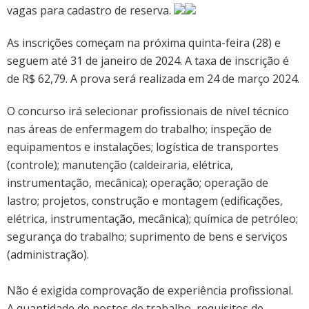
vagas para cadastro de reserva.
com
salário
de
As inscrições começam na próxima quinta-feira (28) e
R$
seguem até 31 de janeiro de 2024. A taxa de inscrição é
5,8
de R$ 62,79. A prova será realizada em 24 de março 2024.
mil
O concurso irá selecionar profissionais de nível técnico
nas áreas de enfermagem do trabalho; inspeção de
equipamentos e instalações; logística de transportes
(controle); manutenção (caldeiraria, elétrica,
instrumentação, mecânica); operação; operação de
lastro; projetos, construção e montagem (edificações,
elétrica, instrumentação, mecânica); química de petróleo;
segurança do trabalho; suprimento de bens e serviços
(administração).
Não é exigida comprovação de experiência profissional.
A quantidade de postos de trabalho, requisitos de