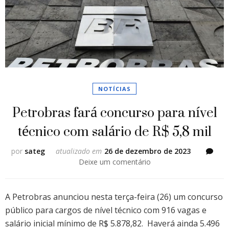
NOTÍCIAS
Petrobras fará concurso para nível
técnico com salário de R$ 5,8 mil
por
sateg
atualizado em
26 de dezembro de 2023
em
Deixe um comentário
Petrobras
fará
concurso
A Petrobras anunciou nesta terça-feira (26) um concurso
para
público para cargos de nível técnico com 916 vagas e
nível
salário inicial mínimo de R$ 5.878,82. Haverá ainda 5.496
técnico