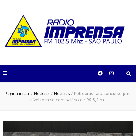
Rádio Imprensa
102,5 São Paulo
Página inicial
/
Notícias
/
Notícias
/
Petrobras fará concurso para
nível técnico com salário de R$ 5,8 mil