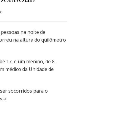
em
io
Engavetamento
na
Dutra
 pessoas na noite de
mata
correu na altura do quilômetro
três
pessoas
e 17, e um menino, de 8.
 um médico da Unidade de
ser socorridos para o
via.