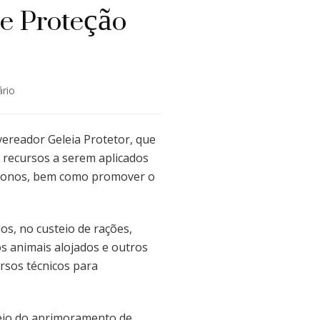
e Proteção
em
rio
Guarulhos
sanciona
criação
 vereador Geleia Protetor, que
de
e recursos a serem aplicados
Fundo
andonos, bem como promover o
de
Proteção
Animal
os, no custeio de rações,
s animais alojados e outros
rsos técnicos para
meio do aprimoramento de