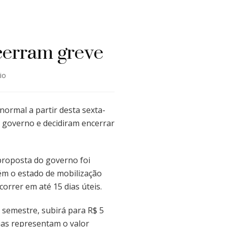
cerram greve
em
io
Auditores
da
Receita
 normal a partir desta sexta-
ganham
do governo e decidiram encerrar
bônus
e
encerram
 proposta do governo foi
greve
tém o estado de mobilização
orrer em até 15 dias úteis.
semestre, subirá para R$ 5
ias representam o valor