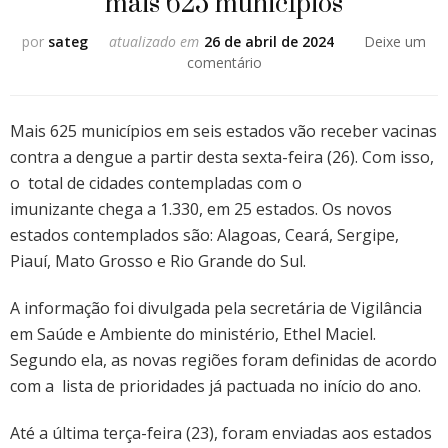
mais 625 municípios
por
sateg
atualizado em
26 de abril de 2024
Deixe um
em
comentário
Vacina
contra
a
Mais 625 municípios em seis estados vão receber vacinas
dengue
contra a dengue a partir desta sexta-feira (26). Com isso,
chega
o total de cidades contempladas com o
a
imunizante chega a 1.330, em 25 estados. Os novos
mais
625
estados contemplados são: Alagoas, Ceará, Sergipe,
municípios
Piauí, Mato Grosso e Rio Grande do Sul.
A informação foi divulgada pela secretária de Vigilância
em Saúde e Ambiente do ministério, Ethel Maciel.
Segundo ela, as novas regiões foram definidas de acordo
com a lista de prioridades já pactuada no início do ano.
Até a última terça-feira (23), foram enviadas aos estados