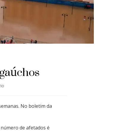
 gaúchos
em
io
Enchentes
já
afetam
 semanas. No boletim da
450
municípios
gaúchos
O número de afetados é