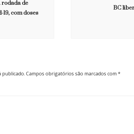
a rodada de
BC libe
d-19, com doses
 publicado.
Campos obrigatórios são marcados com
*