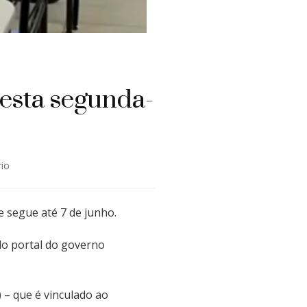
nesta segunda-
em
io
Inscrições
para
Enem
 segue até 7 de junho.
2024
são
do portal do governo
iniciadas
nesta
segunda-
 – que é vinculado ao
feira