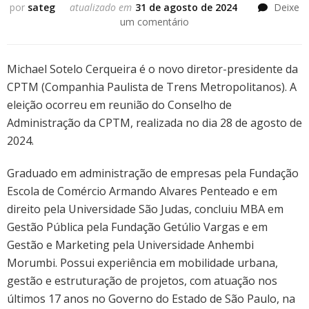
por
sateg
atualizado em
31 de agosto de 2024
Deixe
em
um comentário
CPTM
anuncia
ter
Michael Sotelo Cerqueira é o novo diretor-presidente da
novo
CPTM (Companhia Paulista de Trens Metropolitanos). A
Presidente
eleição ocorreu em reunião do Conselho de
Administração da CPTM, realizada no dia 28 de agosto de
2024.
Graduado em administração de empresas pela Fundação
Escola de Comércio Armando Alvares Penteado e em
direito pela Universidade São Judas, concluiu MBA em
Gestão Pública pela Fundação Getúlio Vargas e em
Gestão e Marketing pela Universidade Anhembi
Morumbi. Possui experiência em mobilidade urbana,
gestão e estruturação de projetos, com atuação nos
últimos 17 anos no Governo do Estado de São Paulo, na