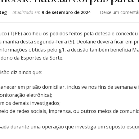
teg
atualizado em
9 de setembro de 2024
Deixe um comentár
co (TJPE) acolheu os pedidos feitos pela defesa e concede
 manhã desta segunda-feira (9). Deolane deverá ficar em pri
 informações obtidas pelo
g1
, a decisão também beneficia Ma
, dono da Esportes da Sorte.
são diz ainda que:
ecer em prisão domiciliar, inclusive nos fins de semana e 
onitoração eletrônica);
m os demais investigados;
eio de redes sociais, imprensa, ou outros meios de comunic
sada durante uma operação que investiga um suposto esqu