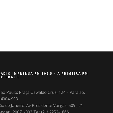
RÁDIO IMPRENSA FM 102,5 – A PRIMEIRA FM
DO BRASIL
São Paulo: Praça Oswaldo Cruz, 124 – Paraíso,
04004-903
io de Janeiro: Av Presidente Vargas, 509 , 21
Andar , 20071-003 Tel: (21) 2252-1866