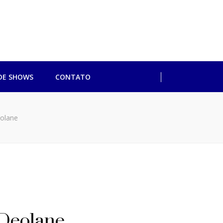
ulo
DE SHOWS
CONTATO
eolane
 Deolane