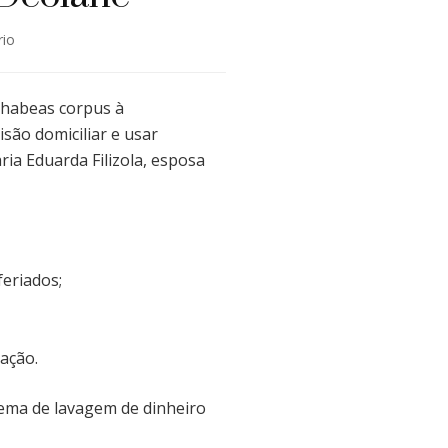
em
io
Justiça
concede
habeas
u habeas corpus à
corpus
são domiciliar e usar
para
ria Eduarda Filizola, esposa
Deolane
feriados;
ação.
ema de lavagem de dinheiro