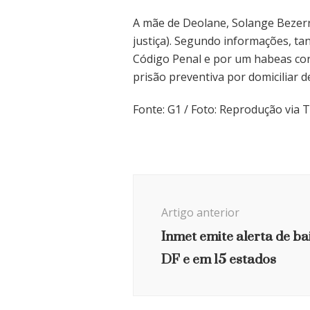
A mãe de Deolane, Solange Bezerra
justiça). Segundo informações, ta
Código Penal e por um habeas corp
prisão preventiva por domiciliar d
Fonte: G1 / Foto: Reprodução via 
Navegação
de
Artigo anterior
post
Inmet emite alerta de b
DF e em 15 estados