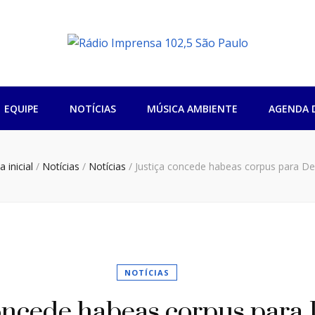
sa 102,5 São Pa
EQUIPE
NOTÍCIAS
MÚSICA AMBIENTE
AGENDA 
 inicial
/
Notícias
/
Notícias
/
Justiça concede habeas corpus para D
NOTÍCIAS
oncede habeas corpus para