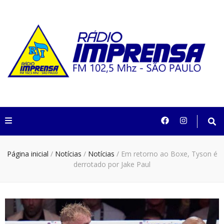
Rádio Imprensa
102,5 São Paulo
Página inicial
/
Notícias
/
Notícias
/
Em retorno ao Boxe, Tyson é
derrotado por Jake Paul