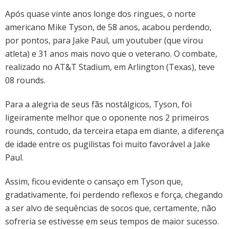
ao
Após quase vinte anos longe dos ringues, o norte
Boxe,
americano Mike Tyson, de 58 anos, acabou perdendo,
Tyson
por pontos, para Jake Paul, um youtuber (que virou
é
atleta) e 31 anos mais novo que o veterano. O combate,
derrotado
por
realizado no AT&T Stadium, em Arlington (Texas), teve
Jake
08 rounds.
Paul
Para a alegria de seus fãs nostálgicos, Tyson, foi
ligeiramente melhor que o oponente nos 2 primeiros
rounds, contudo, da terceira etapa em diante, a diferença
de idade entre os pugilistas foi muito favorável a Jake
Paul.
Assim, ficou evidente o cansaço em Tyson que,
gradativamente, foi perdendo reflexos e força, chegando
a ser alvo de sequências de socos que, certamente, não
sofreria se estivesse em seus tempos de maior sucesso.