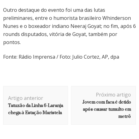
Outro destaque do evento foi uma das lutas
preliminares, entre o humorista brasileiro Whinderson
Nunes e o boxeador indiano Neeraj Goyat; no fim, após 6
rounds disputados, vitória de Goyat, também por
pontos.
Fonte: Rádio Imprensa / Foto: Julio Cortez, AP, dpa
Navegação
Próximo artigo
de
Artigo anterior
Jovem com faca é detido
Tatuzão da Linha 6-Laranja
post
após causar tumulto em
chega à Estação Maristela
metrô