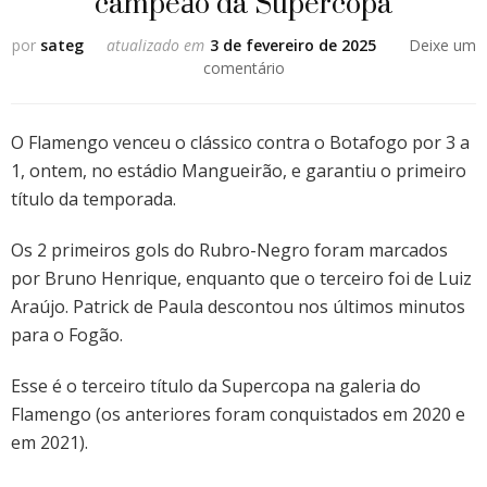
campeão da Supercopa
por
sateg
atualizado em
3 de fevereiro de 2025
Deixe um
em
comentário
Flamengo
vence
Botafogo
O Flamengo venceu o clássico contra o Botafogo por 3 a
e
1, ontem, no estádio Mangueirão, e garantiu o primeiro
é
título da temporada.
campeão
da
Os 2 primeiros gols do Rubro-Negro foram marcados
Supercopa
por Bruno Henrique, enquanto que o terceiro foi de Luiz
Araújo. Patrick de Paula descontou nos últimos minutos
para o Fogão.
Esse é o terceiro título da Supercopa na galeria do
Flamengo (os anteriores foram conquistados em 2020 e
em 2021).