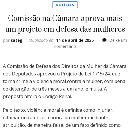
NOTÍCIAS
Comissão na Câmara aprova mais
um projeto em defesa das mulheres
por
sateg
atualizado em
14 de abril de 2025
Deixe um
em
comentário
Comissão
na
Câmara
A Comissão de Defesa dos Direitos da Mulher da Câmara
aprova
dos Deputados aprovou o Projeto de Lei 1715/24, que
mais
torna crime a violência moral contra a mulher, com pena
um
de detenção, de três meses a um ano, e multa. A
projeto
em
proposta altera o Código Penal.
defesa
das
Pelo texto, violência moral é definida como injuriar,
mulheres
difamar ou caluniar a honra da mulher mediante
atribuição, de maneira falsa, de um fato definido como