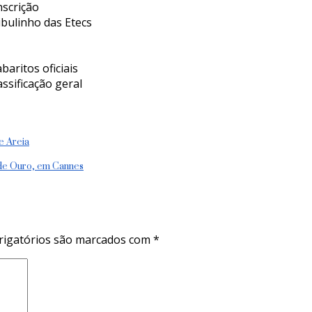
nscrição
ibulinho das Etecs
aritos oficiais
assificação geral
e Areia
 de Ouro, em Cannes
igatórios são marcados com
*