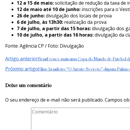
12 a 15 de maio:
solicitação de redução da taxa de i
12 de maio até 10 de junho:
inscrições para o Vest
26 de junho:
divulgação dos locais de prova
6 de julho, às 13h30:
realização da prova
7 de julho, a partir das 15 horas:
divulgação dos gab
10 de julho, a partir das 16 horas:
divulgação da cl
Fonte: Agência CP / Foto: Divulgação
Navegação
Brasil vence mais uma Copa do Mundo de Futebol d
Artigo anterior
de
Filme brasileiro “O Agente Secreto” disputa Palma
Próximo artigo
post
Deixe um comentário
O seu endereço de e-mail não será publicado.
Campos obr