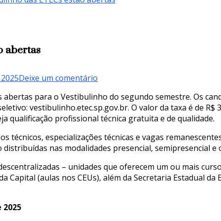
o abertas
em
 2025
Deixe um comentário
Inscrições
es abertas para o Vestibulinho do segundo semestre. Os cand
para
letivo: vestibulinho.etec.sp.gov.br. O valor da taxa é de R$ 
Vestibulinho
 qualificação profissional técnica gratuita e de qualidade.
das
ETECs
os técnicos, especializações técnicas e vagas remanescent
estão
 distribuídas nas modalidades presencial, semipresencial e o
abertas
s descentralizadas – unidades que oferecem um ou mais curs
 da Capital (aulas nos CEUs), além da Secretaria Estadual d
e 2025