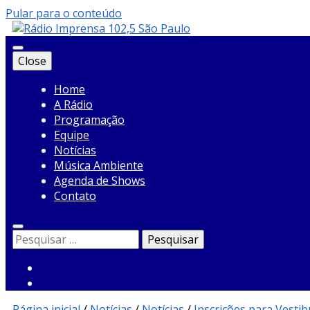
Pular para o conteúdo
Close
Rádio Imprensa
Home
A Rádio
Programação
Equipe
Notícias
Música Ambiente
Agenda de Shows
Contato
Pesquisar
por:
Página inicial
/
Notícias
/
Notícias
/
Inscrições para Vesti