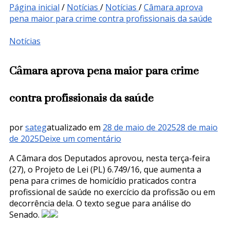
Página inicial
/
Notícias
/
Notícias
/
Câmara aprova
pena maior para crime contra profissionais da saúde
Notícias
Câmara aprova pena maior para crime
contra profissionais da saúde
por
sateg
atualizado em
28 de maio de 2025
28 de maio
em
de 2025
Deixe um comentário
Câmara
A Câmara dos Deputados aprovou, nesta terça-feira
aprova
(27), o Projeto de Lei (PL) 6.749/16, que aumenta a
pena
pena para crimes de homicídio praticados contra
maior
profissional de saúde no exercício da profissão ou em
para
decorrência dela. O texto segue para análise do
crime
Senado.
contra
profissionais