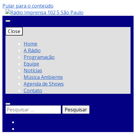
Pular para o conteúdo
Close
Rádio
Home
A Rádio
Programação
Imprensa 102,5
Equipe
Notícias
Música Ambiente
Agenda de Shows
São Paulo
Contato
Pesquisar
por: