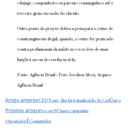
cônjuge, companheiro ou parente consanguíneo até o
terceiro grau em razão do vínculo.
Outro ponto do projeto dobra a pena para o crime de
constrangimento ilegal, quando, o crime for praticado
contra profissionais da saúde no exercício de suas
funções ou em decorrência dela.
Fonte: Agência Brasil / Foto: Joedson Alves, Arquivo
Agência Brasil
Navegação
CEU Ponte Alta fará atualização do CadÚnico
Artigo anterior
de
Procon-SP lança campanha
Próximo artigo
post
#ApostadorÉConsumidor