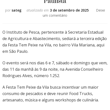
Paulista
por
sateg
atualizado em
3 de setembro de 2025
Deixe
em
um comentário
Vila
Mariana
celebrará
O Instituto de Pesca, pertencente à Secretaria Estadual
o
de Agricultura e Abastecimento, sediará a terceira edição
Pescado
da Festa Tem Peixe na Vila, no bairro Vila Mariana, aqui
Paulista
em São Paulo.
O evento será nos dias 6 e 7, sábado e domingo que vem,
das 11 da manhã às 9 da noite, na Avenida Conselheiro
Rodrigues Alves, número 1.252.
A Festa Tem Peixe da Vila busca incentivar um maior
consumo de pescados e deve reunir Food Trucks,
artesanato, música e alguns workshops de culinária.