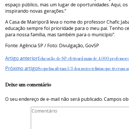
espaço público, mas um lugar de oportunidades. Aqui, os
inspirando novas gerações.”
A Casa de Mairiporã leva o nome do professor Chafic Jaba
educação sempre foi prioridade para o meu pai. Tenho ce
para nossa família, mas também para o município”.
Fonte: Agência SP / Foto: Divulgação, GovSP
Navegação
Educação de SP efetivará mais de 4.000 professo
Artigo anterior
de
Sequelas afetam 1/3 dos motociclistas que tiveram a
Próximo artigo
post
Deixe um comentário
O seu endereço de e-mail não será publicado.
Campos obr