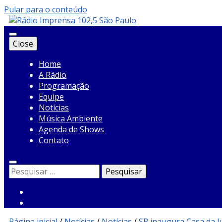
Pular para o conteúdo
Close
Rádio Imprensa
Home
A Rádio
Programação
Equipe
Notícias
Música Ambiente
Agenda de Shows
Contato
Pesquisar
por:
Página inicial
/
Notícias
/
Notícias
/
SP inaugura Casa da J