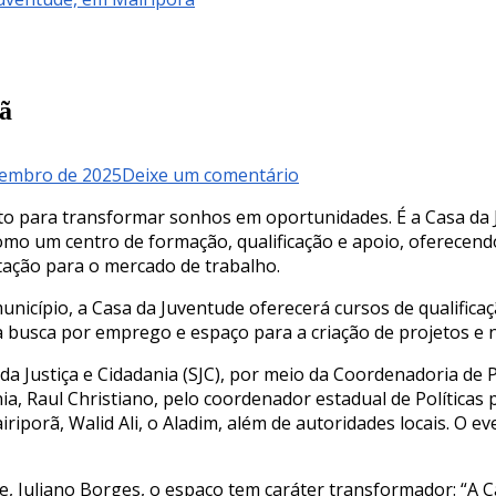
rã
em
tembro de 2025
Deixe um comentário
SP
o para transformar sonhos em oportunidades. É a Casa da J
inaugura
omo um centro de formação, qualificação e apoio, oferecendo
Casa
tação para o mercado de trabalho.
da
Juventude,
nicípio, a Casa da Juventude oferecerá cursos de qualificaçã
em
 busca por emprego e espaço para a criação de projetos e 
Mairiporã
da Justiça e Cidadania (SJC), por meio da Coordenadoria de Po
ia, Raul Christiano, pelo coordenador estadual de Políticas 
riporã, Walid Ali, o Aladim, além de autoridades locais. O
de, Juliano Borges, o espaço tem caráter transformador: “A