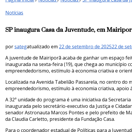
Notícias
SP inaugura Casa da Juventude, em Mairipo
por
sateg
atualizado em
22 de setembro de 2025
22 de se
A juventude de Mairiporã acaba de ganhar um espaço feit
inaugurada na sexta-feira (19), que chega ao município c
empreendedorismo, estímulo à economia criativa e orien
Localizada na Avenida Tabelião Passarela, no centro do mu
empreendedorismo, estímulo à economia criativa, apoio à
A 32ª unidade do programa é uma iniciativa da Secretaria 
inaugurada pelo secretário-executivo da Justiça e Cidadan
senador Astronauta Marcos Pontes e pelo prefeito de Mai
da Claudia Carletto, presidente da Fundação Casa.
Para o coordenador estadual de Políticas para a Juventu