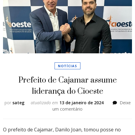
NOTÍCIAS
Prefeito de Cajamar assume
liderança do Cioeste
por
sateg
atualizado em
13 de janeiro de 2024
Deixe
em
um comentário
Prefeito
de
Cajamar
O prefeito de Cajamar, Danilo Joan, tomou posse no
assume