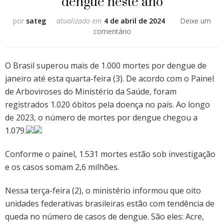
dengue neste ano
por
sateg
atualizado em
4 de abril de 2024
Deixe um
em
comentário
Brasil
supera
1
O Brasil superou mais de 1.000 mortes por dengue de
mil
janeiro até esta quarta-feira (3). De acordo com o Painel
mortes
de Arboviroses do Ministério da Saúde, foram
por
registrados 1.020 óbitos pela doença no país. Ao longo
dengue
neste
de 2023, o número de mortes por dengue chegou a
ano
1.079.
Conforme o painel, 1.531 mortes estão sob investigação
e os casos somam 2,6 milhões.
Nessa terça-feira (2), o ministério informou que oito
unidades federativas brasileiras estão com tendência de
queda no número de casos de dengue. São eles: Acre,